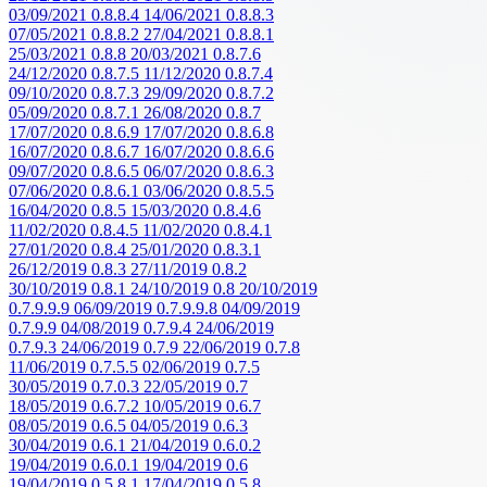
03/09/2021
0.8.8.4
14/06/2021
0.8.8.3
07/05/2021
0.8.8.2
27/04/2021
0.8.8.1
25/03/2021
0.8.8
20/03/2021
0.8.7.6
24/12/2020
0.8.7.5
11/12/2020
0.8.7.4
09/10/2020
0.8.7.3
29/09/2020
0.8.7.2
05/09/2020
0.8.7.1
26/08/2020
0.8.7
17/07/2020
0.8.6.9
17/07/2020
0.8.6.8
16/07/2020
0.8.6.7
16/07/2020
0.8.6.6
09/07/2020
0.8.6.5
06/07/2020
0.8.6.3
07/06/2020
0.8.6.1
03/06/2020
0.8.5.5
16/04/2020
0.8.5
15/03/2020
0.8.4.6
11/02/2020
0.8.4.5
11/02/2020
0.8.4.1
27/01/2020
0.8.4
25/01/2020
0.8.3.1
26/12/2019
0.8.3
27/11/2019
0.8.2
30/10/2019
0.8.1
24/10/2019
0.8
20/10/2019
0.7.9.9.9
06/09/2019
0.7.9.9.8
04/09/2019
0.7.9.9
04/08/2019
0.7.9.4
24/06/2019
0.7.9.3
24/06/2019
0.7.9
22/06/2019
0.7.8
11/06/2019
0.7.5.5
02/06/2019
0.7.5
30/05/2019
0.7.0.3
22/05/2019
0.7
18/05/2019
0.6.7.2
10/05/2019
0.6.7
08/05/2019
0.6.5
04/05/2019
0.6.3
30/04/2019
0.6.1
21/04/2019
0.6.0.2
19/04/2019
0.6.0.1
19/04/2019
0.6
19/04/2019
0.5.8.1
17/04/2019
0.5.8