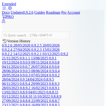
Extended
Docs
Updates
0.9.2.6
Guides
Roadmap
Pro
Account
PRO
Quick search...
CTRL+SHIFT+F
Version History
0.9.2.6
28/05/2026
0.9.2.5
20/05/2026
0.9.2.4
27/04/2026
0.9.2.3
15/01/2026
0.9.2.2
14/12/2025
0.9.2.1
03/12/2025
0.9.2
21/11/2025
0.9.1.1
13/08/2025
0.9.1
19/12/2024
0.9.0.9
09/11/2024
0.9.0.8
04/11/2024
0.9.0.7
26/07/2024
0.9.0.6
28/06/2024
0.9.0.5
08/06/2024
0.9.0.4
20/05/2024
0.9.0.3
07/05/2024
0.9.0.2
28/04/2024
0.9
24/04/2024
0.8.9.5
06/11/2023
0.8.9.4
29/09/2023
0.8.9.3
28/03/2023
0.8.9.2
16/02/2023
0.8.9.1
13/02/2023
0.8.9
04/01/2023
0.8.8.11
03/12/2022
0.8.8.10
11/10/2022
0.8.8.9
27/09/2022
0.8.8.8
22/09/2022
0.8.8.7
23/12/2021
0.8.8.6
16/09/2021
0.8.8.5