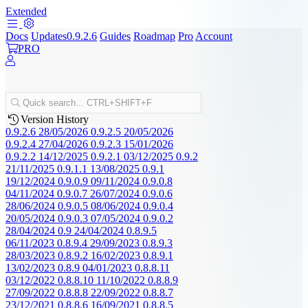
Extended
Docs
Updates
0.9.2.6
Guides
Roadmap
Pro
Account
PRO
Quick search...
CTRL+SHIFT+F
Version History
0.9.2.6
28/05/2026
0.9.2.5
20/05/2026
0.9.2.4
27/04/2026
0.9.2.3
15/01/2026
0.9.2.2
14/12/2025
0.9.2.1
03/12/2025
0.9.2
21/11/2025
0.9.1.1
13/08/2025
0.9.1
19/12/2024
0.9.0.9
09/11/2024
0.9.0.8
04/11/2024
0.9.0.7
26/07/2024
0.9.0.6
28/06/2024
0.9.0.5
08/06/2024
0.9.0.4
20/05/2024
0.9.0.3
07/05/2024
0.9.0.2
28/04/2024
0.9
24/04/2024
0.8.9.5
06/11/2023
0.8.9.4
29/09/2023
0.8.9.3
28/03/2023
0.8.9.2
16/02/2023
0.8.9.1
13/02/2023
0.8.9
04/01/2023
0.8.8.11
03/12/2022
0.8.8.10
11/10/2022
0.8.8.9
27/09/2022
0.8.8.8
22/09/2022
0.8.8.7
23/12/2021
0.8.8.6
16/09/2021
0.8.8.5